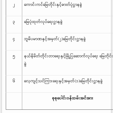
၂
ကောင်းကင်မြေတိုင်းနှင့်ဓာတ်ပုံဌာနခွဲ
၃
မြေပုံထုတ်လုပ်ရေးဌာနခွဲ
၄
ဘူမိပမာဏနှင့်အမှတ်(၂)မြေတိုင်းဌာနခွဲ
၅
နယ်နိမိတ်တိုင်းတာရေးနှင့်မြို့ပြဆောက်လုပ်ရေး မြေတိုင
ခွဲ
၆
လေ့ကျင့်သင်ကြားရေးနှင့်အမှတ်(၁)မြေတိုင်းဌာနခွဲ
စုစုပေါင်းဝန်ထမ်းအင်အား