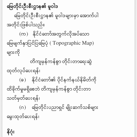
မြေတိုင်းဦးစီးဌာန၏ မူဝါဒ
မြေတိုင်းဦးစီးဌာန၏ မူဝါဒများမှာ အောက်ပါ
အတိုင်းဖြစ်ပါသည်။
(က) နိုင်ငံတော်အတွက်လိုအပ်သော
မြေမျက်နှာပြင်ပြမြေပုံ ( Topographic Map)
များကို
တိကျမှန်ကန်စွာ တိုင်းတာရေးဆွဲ
ထုတ်လုပ်ပေးရန်၊
(ခ) နိုင်ငံတော်၏ ပိုင်နက်နယ်နိမိတ်ကို
ထိခိုက်မှုမရှိစေဘဲ တိကျမှန်ကန်စွာ တိုင်းတာ
သတ်မှတ်ပေးရန်၊
(ဂ) မြေတိုင်းပညာရှင် မျိုးဆက်သစ်များ
မွေးထုတ်ပေးရန်၊
နိဂုံး