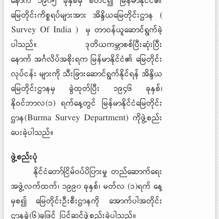
နောက် ၁၉၀၅ ခုနှစ်မှ စတင်၍ မြန်မာနိုင်ငံ၏
မြေတိုင်းကိစ္စရပ်များအား အိန္ဒိယမြေတိုင်းဌာန (
Survey Of India ) မှ တာဝန်ယူဆောင်ရွက်ခဲ့
ပါသည်။ ဒုတိယကမ္ဘာစစ်ပြီးဆုံးပြီး
နောက် အင်္ဂလိပ်အစိုးရက မြန်မာနိုင်ငံ၏ မြေတိုင်း
လုပ်ငန်း များကို သီးခြားဆောင်ရွက်နိုင်ရန် အိန္ဒိယ
မြေတိုင်းဌာနမှ ခွဲထုတ်ပြီး ၁၉၄၆ ခုနှစ်၊
နိုဝင်ဘာလ(၁) ရက်နေ့တွင် မြန်မာနိုင်ငံမြေတိုင်း
ဌာန(Burma Survey Department) ကိုဖွဲ့စည်း
ပေးခဲ့ပါသည်။
ဖွဲ့စည်းပုံ
နိုင်ငံတော်ငြိမ်ဝပ်ပိပြားမှု တည်ဆောက်ရေး
အဖွဲ့လက်ထက်၊ ၁၉၉၀ ခုနှစ်၊ မတ်လ (၁)ရက် နေ့
မှစ၍ မြေတိုင်းဦးစီးဌာနကို အောက်ပါအတိုင်း
ဌာနခွဲ(၆)ခုဖြင့် ပြင်ဆင်ဖွဲ့စည်းခဲ့ပါသည်။