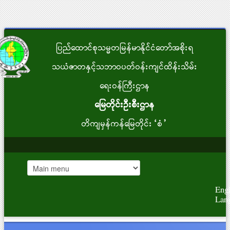
ပြည်ထောင်စုသမ္မတမြန်မာနိုင်ငံတော်အစိုးရ
သယံဇာတနှင့်သဘာဝပတ်ဝန်းကျင်ထိန်းသိမ်း
ရေးဝန်ကြီးဌာန
မြေတိုင်းဦးစီးဌာန
တိကျမှန်ကန်မြေတိုင်း“စံ”
Engl
Lan