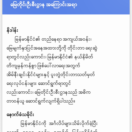
မြေတိုင်းဦးစီးဌာန အကြောင်းအရာ
နိဒါန်း
မြန်မာနိုင်ငံ၏ တည်နေရာ အကျယ်အဝန်း၊
မြေမျက်နှာပြင်အနေအထားတို့ကို တိုင်းတာ ရေးဆွဲ
ရာတွင်လည်းကောင်း၊ မြန်မာနိုင်ငံ၏ နယ်နိမိတ်
တိကျမှန်ကန်စွာ ဖြစ်ပေါ်လာရေးအတွက်
အိမ်နီးချင်းနိုင်ငံများနှင့် ပူးတွဲတိုင်းတာသတ်မှတ်
ရေးလုပ်ငန်းများ ဆောင်ရွက်ရာတွင်
လည်းကောင်း၊ မြေတိုင်းဦးစီးဌာနသည် အဓိက
တာဝန်ယူ ဆောင်ရွက်လျက်ရှိပါသည်။
နောက်ခံသမိုင်း
မြန်မာနိုင်ငံကို အင်္ဂလိပ်များသိမ်းပိုက်ခဲ့ပြီး