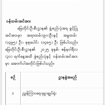
ဝန်ထမ်းအင်အား
မြေတိုင်းဦးစီးဌာန၏ ဖွဲ့စည်းပုံအရ ခွင့်ပြု
အင်အားမှာ အရာထမ်း(၉၀)ဦးနှင့် အမှုထမ်း
(၁၃၉၅) ဦး၊ စုစုပေါင်း (၁၄၈၅) ဦး ဖြစ်ပါသည်။
မြေတိုင်းဦးစီးဌာန၏ ၂ဝ၂၅ ခုနှစ်၊ ဇန်နဝါရီလ
(၃၁) ရက်နေ့အထိ ဖွဲစည်းပုံနှင့် ဝန်ထမ်းအင်အား
မှာ အောက်ပါအတိုင်းဖြစ်ပါသည်။
စဉ်
ဌာနခွဲအမည်
၁
ညွှန်ကြားရေးမှူးချုပ်ရုံး