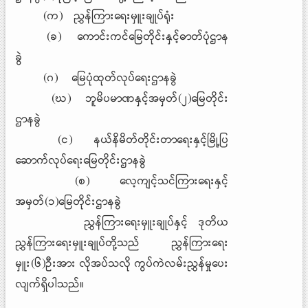
(က) ညွှန်ကြားရေးမှူးချုပ်ရုံး
(ခ) ကောင်းကင်မြေတိုင်းနှင့်ဓာတ်ပုံဌာန
ခွဲ
(ဂ) မြေပုံထုတ်လုပ်ရေးဌာနခွဲ
(ဃ) ဘူမိပမာဏနှင့်အမှတ်(၂)မြေတိုင်း
ဌာနခွဲ
(င) နယ်နိမိတ်တိုင်းတာရေးနှင့်မြို့ပြ
ဆောက်လုပ်ရေးမြေတိုင်းဌာနခွဲ
(စ) လေ့ကျင့်သင်ကြားရေးနှင့်
အမှတ်(၁)မြေတိုင်းဌာနခွဲ
ညွှန်ကြားရေးမှူးချုပ်နှင့် ဒုတိယ
ညွှန်ကြားရေးမှူးချုပ်တို့သည် ညွှန်ကြားရေး
မှူး(၆)ဦးအား လိုအပ်သလို ကွပ်ကဲလမ်းညွှန်မှုပေး
လျက်ရှိပါသည်။