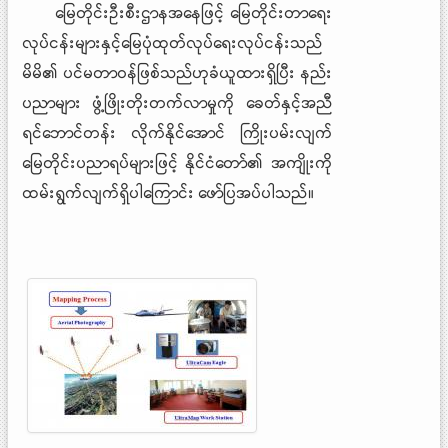
မြေတိုင်းဦးစီးဌာနအနေဖြင့် မြေတိုင်းတာရေး
လုပ်ငန်းများနှင့်မြေပုံထုတ်လုပ်ရေးလုပ်ငန်းသည်
မိမိ၏ ပင်မတာဝန်ဖြစ်သည်ဟုခံယူထားရှိပြီး နည်း
ပညာများ ဖွံ့ဖြိုးတိုးတက်လာမှုကို ခေတ်နှင့်အညီ
ရင်ဘောင်တန်း လိုက်နိုင်အောင် ကြိုးပမ်းလျက်
မြေတိုင်းပညာရပ်များဖြင့် နိုင်ငံတော်၏ အကျိုးကို
ထမ်းရွက်လျက်ရှိပါကြောင်း ဖော်ပြအပ်ပါသည်။