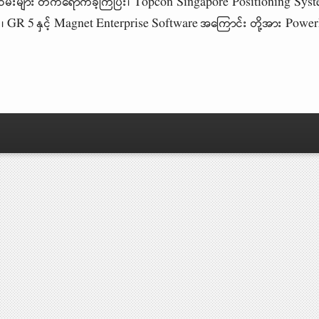
ှုထမ်းများ တက်ရောက်ခဲ့ကြပြီး၊ Topcon Singapore Positioning S
 GR 5 နှင့် Magnet Enterprise Software အကြောင်း တို့အား PowerPo