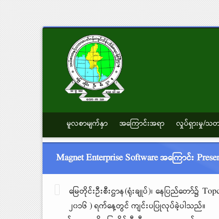
မူလစာမျက်နှာ
အကြောင်းအရာ
လှုပ်ရှားမှု/
Magnet Enterprise Software အကြောင်း Presenta
မြေတိုင်းဦးစီးဌာန(ရုံးချုပ်)၊ နေပြည်တော်၌ 
၂၀၁၆ ) ရက်နေ့တွင် ကျင်းပပြုလုပ်ခဲ့ပါသည်။