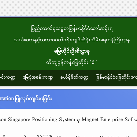
ပြည်ထောင်စုသမ္မတမြန်မာနိုင်ငံတော်အစိုးရ
သယံဇာတနှင့်သဘာဝပတ်ဝန်းကျင်ထိန်းသိမ်းရေးဝန်ကြီးဌာန
မြေတိုင်းဦးစီးဌာန
တိကျမှန်ကန်မြေတိုင်း“စံ”
သတင်းကဏ္ဍ
မြေပုံအခန်းကဏ္ဍ
နယ်နိမိတ်ကဏ္ဍ
မြန်မာနိုင်ငံမြေတိုင်းကျ
tion ပြုလုပ်ကျင်းပခြင်း
Topcon Singapore Positioning System မှ Magnet Enterprise Softw