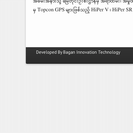
အခမ်းအနားသို့ မြေတိုင်းဦးစီးဌာနမှ အရာထမ်း၊ အမ
မှ Topcon GPS များဖြစ်သည့် HiPer V ၊ HiPer SR ၊
Developed By
Bagan Innovation Technology