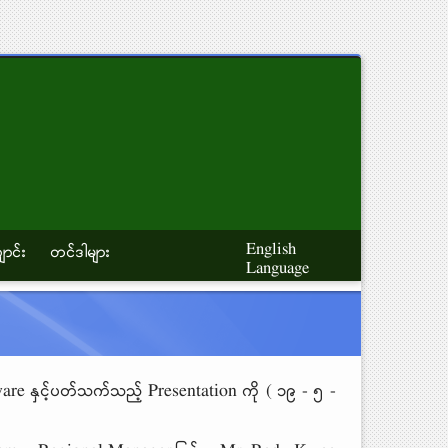
English
ောင်း
တင်ဒါများ
Language
are နှင့်ပတ်သက်သည့် Presentation ကို ( ၁၉ - ၅ -