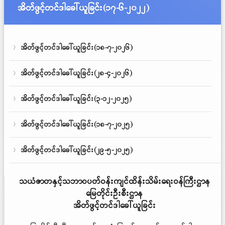
အိတ်ဖွင့်တင်ဒါခေါ်ယူခြင်း(၁၇-၆-၂၀၂၂)
အိတ်ဖွင့်တင်ဒါခေါ်ယူခြင်း(၁၈-၇-၂၀၂၆)
အိတ်ဖွင့်တင်ဒါခေါ်ယူခြင်း(၂၈-၄-၂၀၂၆)
အိတ်ဖွင့်တင်ဒါခေါ်ယူခြင်း(၃-၁၂-၂၀၂၅)
အိတ်ဖွင့်တင်ဒါခေါ်ယူခြင်း(၁၈-၇-၂၀၂၅)
အိတ်ဖွင့်တင်ဒါခေါ်ယူခြင်း(၂၉-၅-၂၀၂၅)
သယံဇာတနှင့်သဘာဝပတ်ဝန်းကျင်ထိန်းသိမ်းရေးဝန်ကြီးဌာန
မြေတိုင်းဦးစီးဌာန
အိတ်ဖွင့်တင်ဒါခေါ်ယူခြင်း