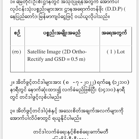
၁။ မြေတိုင်းဦးစီးဌာနတွင် အသုံးပြုရန်အတွက် အောက်ပါ
လုပ်ငန်းသုံးပစ္စည်းများအား ဌာနအရောက်တန်ဖိုး (D.D.P) (​
နေပြည်တော်)၊ မြန်မာကျပ်ငွေဖြင့် ဝယ်ယူလိုပါသည်။
စဉ်
ပစ္စည်းအမျိုးအမည်
အရေအတွက်
(က)
Satellite Image (2D Ortho-
( 1 ) Lot
Rectify and GSD = 0.5 m)
၂။ အိတ်ဖွင့်တင်ဒါများအား
(
၈
-
၇
-
၂၀၂၂
)
ရက်နေ့
(
၁၂
:
၀၀
)
နာရီတွင် နောက်ဆုံးထား၍ လက်ခံမည်ဖြစ်ပြီး
(
၁၄
:
၀၀
)
နာရီ
တွင် တင်ဒါဖွင့်လှစ်ပါမည်။
၃။ အိတ်ဖွင့်တင်ဒါပုံစံနှင့် အသေးစိတ်အချက်အလက်များကို
အောက်ပါလိပ်စာတွင် ရယူနိုင်ပါမည်။
တင်ဒါလက်ခံရေးနှင့်စိစစ်ရေးကော်မတီ