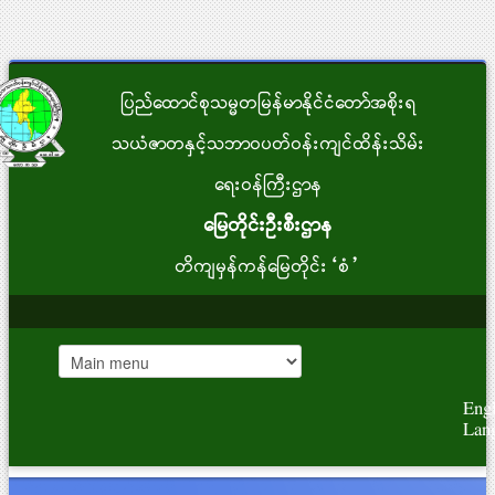
ပြည်ထောင်စုသမ္မတမြန်မာနိုင်ငံတော်အစိုးရ
သယံဇာတနှင့်သဘာဝပတ်ဝန်းကျင်ထိန်းသိမ်း
ရေးဝန်ကြီးဌာန
မြေတိုင်းဦးစီးဌာန
တိကျမှန်ကန်မြေတိုင်း“စံ”
Engl
Lan