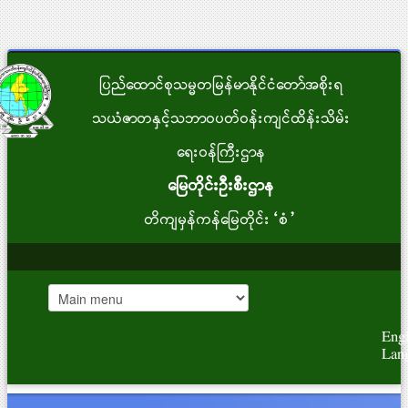
ပြည်ထောင်စုသမ္မတမြန်မာနိုင်ငံတော်အစိုးရ
သယံဇာတနှင့်သဘာဝပတ်ဝန်းကျင်ထိန်းသိမ်း
ရေးဝန်ကြီးဌာန
မြေတိုင်းဦးစီးဌာန
တိကျမှန်ကန်မြေတိုင်း“စံ”
Engl
Lan