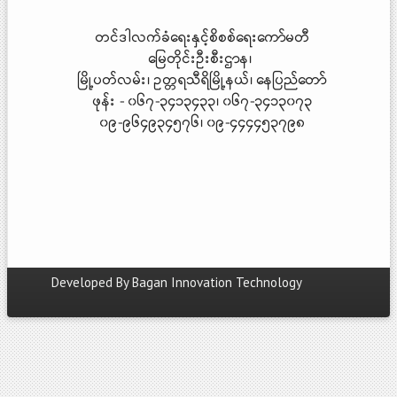
တင်ဒါလက်ခံရေးနှင့်စိစစ်ရေးကော်မတီ
မြေတိုင်းဦးစီးဌာန၊
မြို့ပတ်လမ်း၊ ဥတ္တရသီရိမြို့နယ်၊ နေပြည်တော်
ဖုန်း - ၀၆၇-၃၄၁၃၄၃၃၊ ၀၆၇-၃၄၁၃၀၇၃
၀၉-၉၆၄၉၃၄၅၇၆၊ ၀၉-၄၄၄၄၅၃၇၉၈
Developed By
Bagan Innovation Technology