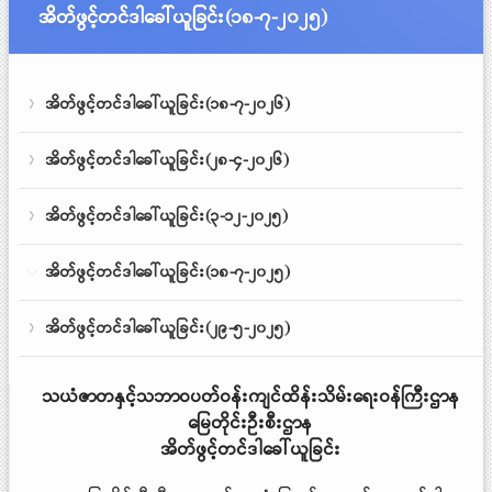
အိတ်ဖွင့်တင်ဒါခေါ်ယူခြင်း(၁၈-၇-၂၀၂၅)
အိတ်ဖွင့်တင်ဒါခေါ်ယူခြင်း(၁၈-၇-၂၀၂၆)
အိတ်ဖွင့်တင်ဒါခေါ်ယူခြင်း(၂၈-၄-၂၀၂၆)
အိတ်ဖွင့်တင်ဒါခေါ်ယူခြင်း(၃-၁၂-၂၀၂၅)
အိတ်ဖွင့်တင်ဒါခေါ်ယူခြင်း(၁၈-၇-၂၀၂၅)
အိတ်ဖွင့်တင်ဒါခေါ်ယူခြင်း(၂၉-၅-၂၀၂၅)
သယံဇာတနှင့်သဘာဝပတ်ဝန်းကျင်ထိန်းသိမ်းရေးဝန်ကြီးဌာန
မြေတိုင်းဦးစီးဌာန
အိတ်ဖွင့်တင်ဒါခေါ်ယူခြင်း