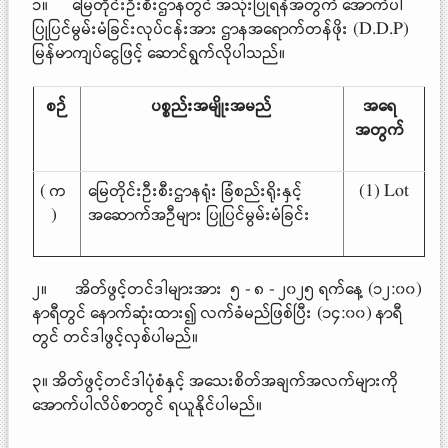
၁။ မြေတိုင်းဦးစီးဌာနတွင် အသုံးပြုရန်အတွက် အောက်ပါ
ပြုပြင်မွမ်းမံခြင်းလုပ်ငန်းအား ဌာနအရောက်တန်ဖိုး (D.D.P)
မြန်မာကျပ်ငွေဖြင့် ဆောင်ရွက်လိုပါသည်။
စဉ်
ပစ္စည်းအမျိုးအမည်
အရေ
အတွက်
( က
မြေတိုင်းဦးစီးဌာနရုံး ခြံစည်းရိုးနှင့်
(1) Lot
)
အဆောက်အဦများ ပြုပြင်မွမ်းမံခြင်း
၂။ အိတ်ဖွင့်တင်ဒါများအား ၅ - ၈ - ၂၀၂၅ ရက်နေ့ (၁၂:၀၀)
နာရီတွင် နောက်ဆုံးထား၍ လက်ခံမည်ဖြစ်ပြီး (၁၄:၀၀) နာရီ
တွင် တင်ဒါဖွင့်လှစ်ပါမည်။
၃။ အိတ်ဖွင့်တင်ဒါပုံစံနှင့် အသေးစိတ်အချက်အလက်များကို
အောက်ပါလိပ်စာတွင် ရယူနိုင်ပါမည်။