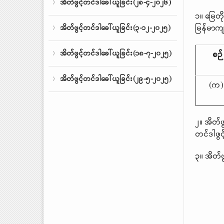
အိတ်ဖွင့်တင်ဒါခေါ်ယူခြင်း(၂၈-၄-၂၀၂၆)
၁။ မြေတိ
မြန်မာကျ
အိတ်ဖွင့်တင်ဒါခေါ်ယူခြင်း(၃-၁၂-၂၀၂၅)
အိတ်ဖွင့်တင်ဒါခေါ်ယူခြင်း(၁၈-၇-၂၀၂၅)
စဉ်
အိတ်ဖွင့်တင်ဒါခေါ်ယူခြင်း(၂၉-၅-၂၀၂၅)
(က)
၂။ အိတ်ဖ
တင်ဒါဖွင
၃။ အိတ်ဖ