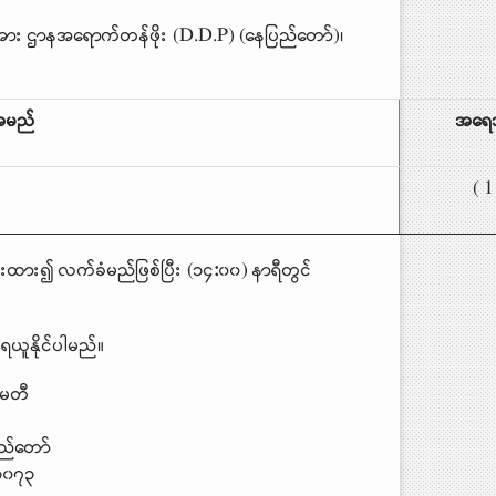
ားအား ဌာနအရောက်တန်ဖိုး (D.D.P) (​နေပြည်တော်)၊
းအမည်
အရေ
( 1
ံးထား၍ လက်ခံမည်ဖြစ်ပြီး (၁၄
:
၀၀) နာရီတွင်
ရယူနိုင်ပါမည်။
်မတီ
ပြည်တော်
၃၀၇၃