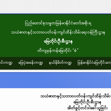
ပြည်ထောင်စုသမ္မတမြန်မာနိုင်ငံတော်အစိုးရ
သယံဇာတနှင့်သဘာဝပတ်ဝန်းကျင်ထိန်းသိမ်းရေးဝန်ကြီးဌာန
မြေတိုင်းဦးစီးဌာန
တိကျမှန်ကန်မြေတိုင်း“စံ”
သတင်းကဏ္ဍ
မြေပုံအခန်းကဏ္ဍ
နယ်နိမိတ်ကဏ္ဍ
မြန်မာနိုင်ငံမြေတိုင်းကျ
သယံဇာတနှင့်သဘာဝပတ်ဝန်းကျင်ထိန်းသိမ်း
မြေတိုင်းဦးစီးဌာန
အိတ်ဖွင့်တင်ဒါခေါ်ယူခြင်း