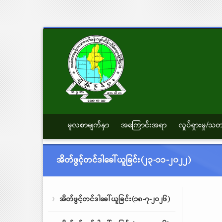
မူလစာမျက်နှာ
အကြောင်းအရာ
လှုပ်ရှားမှု/
အိတ်ဖွင့်တင်ဒါခေါ်ယူခြင်း(၂၃-၁၁-၂၀၂၂)
အိတ်ဖွင့်တင်ဒါခေါ်ယူခြင်း(၁၈-၇-၂၀၂၆)