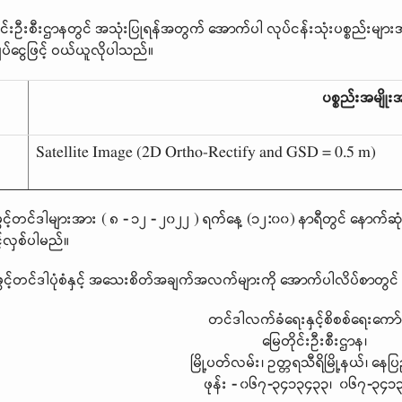
ုင်းဦးစီးဌာနတွင် အသုံးပြုရန်အတွက် အောက်ပါ လုပ်ငန်းသုံးပစ္စည်းမျ
ပ်ငွေဖြင့် ဝယ်ယူလိုပါသည်။
ပစ္စည်းအမျို
Satellite Image (2D Ortho-Rectify and GSD = 0.5 m)
ွင့်တင်ဒါများအား ( ၈
-
၁၂
-
၂၀၂၂ ) ရက်နေ့ (၁၂
:
၀၀) နာရီတွင် နောက်ဆု
့်လှစ်ပါမည်။
ွင့်တင်ဒါပုံစံနှင့် အသေးစိတ်အချက်အလက်များကို အောက်ပါလိပ်စာတွင် 
တင်ဒါလက်ခံရေးနှင့်စိစစ်ရေးကော
မြေတိုင်းဦးစီးဌာန၊
မြို့ပတ်လမ်း၊ ဥတ္တရသီရိမြို့နယ်၊ နေ
ဖုန်း
-
၀၆၇
-
၃၄၁၃၄၃၃၊ ၀၆၇
-
၃၄၁