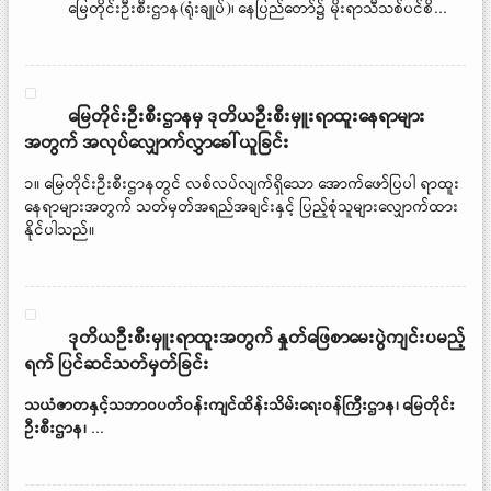
မြေတိုင်းဦးစီးဌာန(ရုံးချုပ်)၊ နေပြည်တော်၌ မိုးရာသီသစ်ပင်စိ...
မြေတိုင်းဦးစီးဌာနမှ ဒုတိယဦးစီးမှူးရာထူးနေရာများ
အတွက် အလုပ်လျှောက်လွှာခေါ်ယူခြင်း
၁။ မြေတိုင်းဦးစီးဌာနတွင် လစ်လပ်လျက်ရှိသော အောက်ဖော်ပြပါ ရာထူး
နေရာများအတွက် သတ်မှတ်အရည်အချင်းနှင့် ပြည့်စုံသူများလျှောက်ထား
နိုင်ပါသည်။
ဒုတိယဦးစီးမှူးရာထူးအတွက် နှုတ်ဖြေစာမေးပွဲကျင်းပမည့်
ရက် ပြင်ဆင်သတ်မှတ်ခြင်း
သယံဇာတနှင့်သဘာဝပတ်ဝန်းကျင်ထိန်းသိမ်းရေးဝန်ကြီးဌာန၊
မြေတိုင်း
ဦးစီးဌာန၊
...