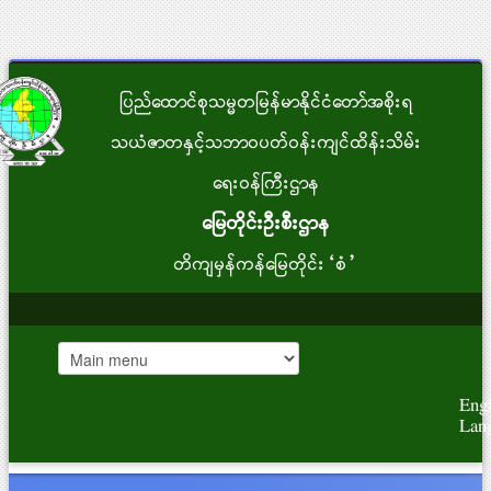
ပြည်ထောင်စုသမ္မတမြန်မာနိုင်ငံတော်အစိုးရ
သယံဇာတနှင့်သဘာဝပတ်ဝန်းကျင်ထိန်းသိမ်း
ရေးဝန်ကြီးဌာန
မြေတိုင်းဦးစီးဌာန
တိကျမှန်ကန်မြေတိုင်း“စံ”
Engl
Lan