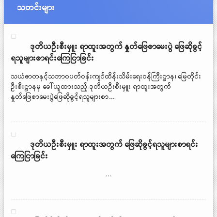
သတင်းများ
Pages
ဒုတိယဦးစီးမှူး ရာထူးအတွက် နှုတ်ဖြေစာမေးပွဲ ဖြေဆိုခွင့်
ရသူများစာရင်းကြေငြာခြင်း
သယံဇာတနှင့်သဘာဝပတ်ဝန်းကျင်ထိန်းသိမ်းရေးဝန်ကြီးဌာန၊ မြေတိုင်း
ဦးစီးဌာနမှ ခေါ်ယူထားသည့် ဒုတိယဦးစီးမှူး ရာထူးအတွက်
နှုတ်ဖြေစာမေးပွဲဖြေဆိုခွင့်ရသူများစာ...
ဒုတိယဦးစီးမှူး ရာထူးအတွက် ဖြေဆိုခွင့်ရသူများစာရင်း
ကြေငြာခြင်း
...