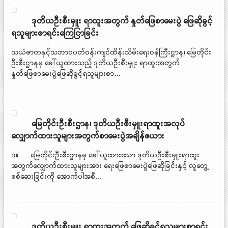
ဒုတိယဦးစီးမှူး ရာထူးအတွက် နှုတ်ဖြေစာမေးပွဲ ဖြေဆိုခွင့်
ရသူများစာရင်းကြေငြာခြင်း
သယံဇာတနှင့်သဘာဝပတ်ဝန်းကျင်ထိန်းသိမ်းရေးဝန်ကြီးဌာန၊ မြေတိုင်း
ဦးစီးဌာနမှ ခေါ်ယူထားသည့် ဒုတိယဦးစီးမှူး ရာထူးအတွက်
နှုတ်ဖြေစာမေးပွဲဖြေဆိုခွင့်ရသူများစာ...
မြေတိုင်းဦးစီးဌာန၊ ဒုတိယဦးစီးမှူးရာထူးအလုပ်
လျှောက်ထားသူများအတွက်စာမေးပွဲအချိန်ဇယား
၁။ မြေတိုင်းဦးစီးဌာနမှ ခေါ်ယူထားသော ဒုတိယဦးစီးမှူးရာထူး
အတွက်လျှောက်ထားသူများအား ရေးဖြေစာမေးပွဲဖြေဆိုခြင်းနှင့် လူတွေ့
စစ်ဆေးခြင်းကို အောက်ပါအစီ...
ဒုတိယဦးစီးမှူး ရာထူးအတွက် ဖြေဆိုခွင့်ရသူများစာရင်း