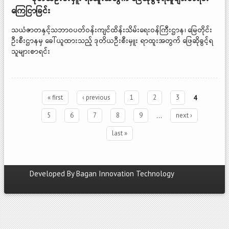
ကြေငြာခြင်း
သယံဇာတနှင့်သဘာဝပတ်ဝန်းကျင်ထိန်းသိမ်းရေးဝန်ကြီးဌာန၊ မြေတိုင်း
ဦးစီးဌာနမှ ခေါ်ယူထားသည့် ဒုတိယဦးစီးမှူး ရာထူးအတွက် ဖြေဆိုခွင့်ရ
သူများစာရင်း
« first
‹ previous
1
2
3
4
5
6
7
8
9
…
next ›
last »
Developed By
Bagan Innovation Technology