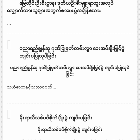
မြေတိုင်းဦးစီးဌာန၊ ဒုတိယဦးစီးမှူးရာထူးအလုပ်
လျှောက်ထားသူများအတွက်စာမေးပွဲအချိန်ဇယား
...
ပညာရည်ချွန်ဆု ဂုဏ်ပြုမှတ်တမ်းလွှာ ပေးအပ်ချီးမြှင့်ပွဲ
ကျင်းပပြုလုပ်ခြင်း
ပညာရည်ချွန်ဆု
ဂုဏ်ပြုမှတ်တမ်းလွှာ ပေးအပ်ချီးမြှင့်ပွဲ ကျင်းပပြုလုပ်
ခြင်း
သယံဇာတနှင့်သဘာဝပတ်...
မိုးရာသီသစ်ပင်စိုက်ပျိုးပွဲ ကျင်းပခြင်း
မိုးရာသီသစ်ပင်စိုက်ပျိုးပွဲ ကျင်းပခြင်း